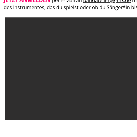
JETZT ANMELDEN
per E-Mail an
bandatelier@gmx.de
mi
des Instrumentes, das du spielst oder ob du Sänger*in bi